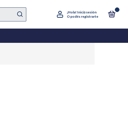
0
¡Hola!
Iniciá sesión
O podés registrarte