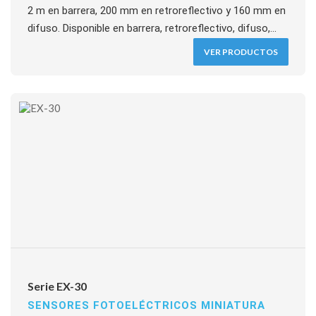
2 m en barrera, 200 mm en retroreflectivo y 160 mm en
difuso. Disponible en barrera, retroreflectivo, difuso,
convergente-reflectivo y visión estrecha. Montaje M3,
VER PRODUCTOS
IP67, 0,5 ms, salidas NPN/PNP hasta 50 mA.
Serie EX-30
SENSORES FOTOELÉCTRICOS MINIATURA