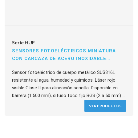
Serie HUF
SENSORES FOTOELÉCTRICOS MINIATURA
CON CARCAZA DE ACERO INOXIDABLE
SUS316L
Sensor fotoeléctrico de cuerpo metálico SUS316L
resistente al agua, humedad y químicos. Láser rojo
visible Clase II para alineación sencilla. Disponible en
barrera (1.500 mm), difuso foco fijo BGS (2 a 50 mm) y
difuso plano (30 mm). Todos los modelos permiten
VER PRODUCTOS
seleccionar Light-ON o Dark-ON en el mismo sensor.
Tiempo de respuesta ≤1 ms, 12 a 24 VCC, salidas NPN
o PNP hasta 50 mA, IP65/IP67.