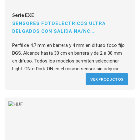
Serie EXE
SENSORES FOTOELÉCTRICOS ULTRA
DELGADOS CON SALIDA NA/NC
SELECCIONABLE EN TODOS LOS MODELOS
Perfil de 4,7 mm en barrera y 4 mm en difuso foco fijo
BGS. Alcance hasta 30 cm en barrera y de 2 a 30 mm
en difuso. Todos los modelos permiten seleccionar
Light-ON o Dark-ON en el mismo sensor sin adquirir
versiones separadas. Tiempo de respuesta ≤0,5 ms, 12
VER PRODUCTOS
a 24 VCC, salidas NPN o PNP hasta 50 mA, IP66.
Detección frontal y lateral.