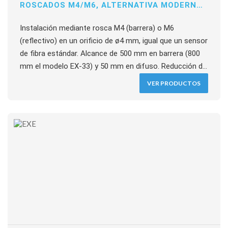
ROSCADOS M4/M6, ALTERNATIVA MODERNA
A LOS SENSORES DE FIBRA
Instalación mediante rosca M4 (barrera) o M6
(reflectivo) en un orificio de ø4 mm, igual que un sensor
de fibra estándar. Alcance de 500 mm en barrera (800
mm el modelo EX-33) y 50 mm en difuso. Reducción de
consumo hasta el 65%, tiempo de respuesta 0,5 ms,
VER PRODUCTOS
IP67, Directiva EMC y reconocimiento UL. Indicador
bicólor y ajustador de sensibilidad integrados.