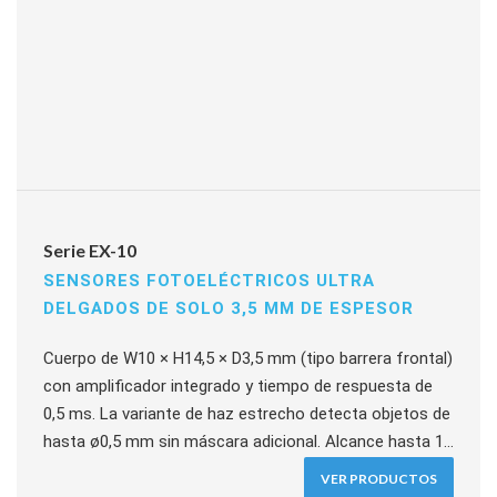
Serie EX-10
SENSORES FOTOELÉCTRICOS ULTRA
DELGADOS DE SOLO 3,5 MM DE ESPESOR
Cuerpo de W10 × H14,5 × D3,5 mm (tipo barrera frontal)
con amplificador integrado y tiempo de respuesta de
0,5 ms. La variante de haz estrecho detecta objetos de
hasta ø0,5 mm sin máscara adicional. Alcance hasta 1
m en barrera y de 2 a 25 mm en convergente-reflectivo.
VER PRODUCTOS