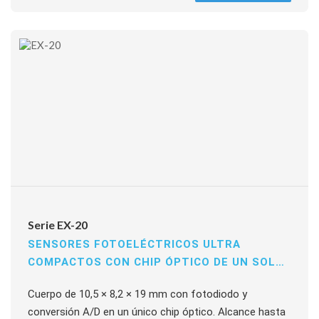
IP67, 12 a 24 V DC, salidas NPN/PNP hasta 50 mA.
Detección frontal y lateral.
Serie EX-20
SENSORES FOTOELÉCTRICOS ULTRA
COMPACTOS CON CHIP ÓPTICO DE UN SOLO
CIRCUITO INTEGRADO
Cuerpo de 10,5 × 8,2 × 19 mm con fotodiodo y
conversión A/D en un único chip óptico. Alcance hasta