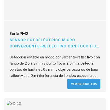
Serie PM2
SENSOR FOTOELÉCTRICO MICRO
CONVERGENTE-REFLECTIVO CON FOCO FIJO
A 5 MM
Detección estable en modo convergente-reflectivo con
rango de 2,5 a 8 mm y punto focal a 5 mm. Detecta
objetos de hasta ø0,05 mm y objetos oscuros de baja
reflectividad. Sin interferencia de fondos especulares a
30 mm o más. Tiempo de respuesta 0,8 ms,
VER PRODUCTOS
alimentación 5 a 24 V DC, salida NPN hasta 100 mA.
Disponible en detección superior, frontal o tipo L, con
conector o cable.