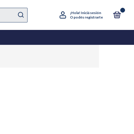
0
¡Hola!
Iniciá sesión
O podés registrarte