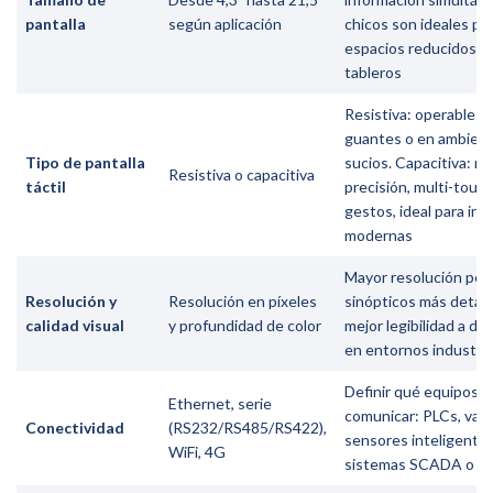
pantalla
según aplicación
chicos son ideales pa
espacios reducidos e
tableros
Resistiva: operable c
guantes o en ambien
Tipo de pantalla
sucios. Capacitiva: m
Resistiva o capacitiva
táctil
precisión, multi-touch
gestos, ideal para int
modernas
Mayor resolución per
Resolución y
Resolución en píxeles
sinópticos más detall
calidad visual
y profundidad de color
mejor legibilidad a dis
en entornos industria
Definir qué equipos 
Ethernet, serie
comunicar: PLCs, vari
Conectividad
(RS232/RS485/RS422),
sensores inteligentes
WiFi, 4G
sistemas SCADA o n