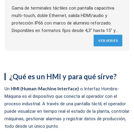
Gama de terminales táctiles con pantalla capacitiva
multi-touch, doble Ethernet, salida HDMI/audio y
protección IP66 con marco de aluminio reforzado.
Disponibles en formatos fijos desde 4,3" hasta 15" y
versión portátil handheld con botonera y paro de
VER SERIES
emergencia integrado. Compatible con PLCs y
variadores LS Electric y de terceras marcas.
¿Qué es un HMI y para qué sirve?
HMI (Human-Machine Interface)
Un
o Interfaz Hombre-
Máquina es el dispositivo que conecta al operador con el
proceso industrial. A través de una pantalla táctil, el operador
puede visualizar en tiempo real el estado de la planta, controlar
máquinas, gestionar alarmas y registrar datos de producción,
todo desde un único punto.