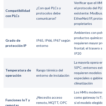
Verificar que el HMI 
¿Con qué PLCs y
el protocolo del PLC
Compatibilidad
protocolos debe
existente: Modbus,
con PLCs
comunicarse?
EtherNet/IP, protoco
propietarios
Ambientes con polvo,
productos químicos
Grado de
IP65, IP66, IP67 según
requieren mayor prot
protección IP
entorno
frontal; el trasero sue
IP20
La mayoría opera entr
50°C; entornos extr
Temperatura de
Rango térmico del
requieren modelos
operación
entorno de instalación
especiales o gabinet
climatización
Los HMIs modernos 
¿Necesito acceso
como gateway IoT; ver
Funciones IoT y
remoto, MQTT, OPC
si el modelo elegido i
remotas