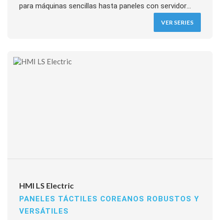
para máquinas sencillas hasta paneles con servidor
web integrado, OPC UA y MQTT para monitoreo
VER SERIES
remoto desde cualquier navegador. Software GTWIN
gratuito y compatible con PLCs de múltiples
fabricantes.
HMI LS Electric
PANELES TÁCTILES COREANOS ROBUSTOS Y
VERSÁTILES