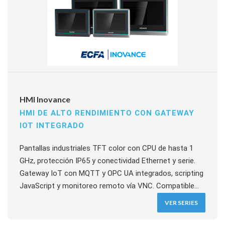
HMI Inovance
HMI DE ALTO RENDIMIENTO CON GATEWAY
IOT INTEGRADO
Pantallas industriales TFT color con CPU de hasta 1
GHz, protección IP65 y conectividad Ethernet y serie.
Gateway IoT con MQTT y OPC UA integrados, scripting
JavaScript y monitoreo remoto vía VNC. Compatible
con PLCs de Siemens, Omron, Mitsubishi, Panasonic y
VER SERIES
muchos más. Integración nativa con el ecosistema
Inovance.