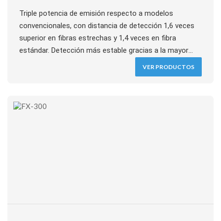
IO-LINK
Triple potencia de emisión respecto a modelos
convencionales, con distancia de detección 1,6 veces
superior en fibras estrechas y 1,4 veces en fibra
estándar. Detección más estable gracias a la mayor
intensidad de luz recibida, ideal para entornos con
VER PRODUCTOS
polvo, contaminantes o detección a través de rendijas.
Compatible con todos los amplificadores FX-500 como
maestro o esclavo mediante simple cambio de cable.
Doble display de 4 dígitos, salida NPN o PNP, modelos
con cable o conector.