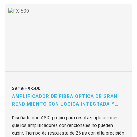
sensibilidad, prevención de interferencias para hasta 3
unidades y copia de parametrización por entrada
externa.
Serie FX-500
AMPLIFICADOR DE FIBRA ÓPTICA DE GRAN
RENDIMIENTO CON LÓGICA INTEGRADA Y
RTA DE 25 ΜS
Diseñado con ASIC propio para resolver aplicaciones
que los amplificadores convencionales no pueden
cubrir. Tiempo de respuesta de 25 µs con alta precisión