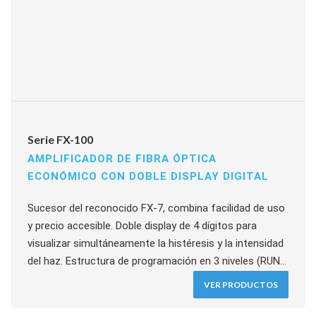
Serie FX-100
AMPLIFICADOR DE FIBRA ÓPTICA
ECONÓMICO CON DOBLE DISPLAY DIGITAL
Sucesor del reconocido FX-7, combina facilidad de uso
y precio accesible. Doble display de 4 dígitos para
visualizar simultáneamente la histéresis y la intensidad
del haz. Estructura de programación en 3 niveles (RUN /
SET / PRO) que simplifica la operación para distintos
VER PRODUCTOS
usuarios. Respuesta de 250 µs, auto-aprendizaje con
dos botones, compensación automática de