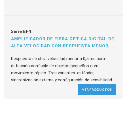
Serie BF4
AMPLIFICADOR DE FIBRA ÓPTICA DIGITAL DE
ALTA VELOCIDAD CON RESPUESTA MENOR A
0,5 MS
Respuesta de ultra velocidad menor a 0,5 ms para
detección confiable de objetos pequeños o en
movimiento rápido. Tres variantes: estándar,
sincronización externa y configuración de sensibilidad
remota. Cambio automático de modos Light-ON /
VER PRODUCTOS
Dark-ON, prevención de interferencia mutua,
autodiagnóstico y función de temporizador con
demora de 40 ms. Protección contra inversión de
polaridad y cortocircuito. Compatible con cables de
fibra óptica Autonics.