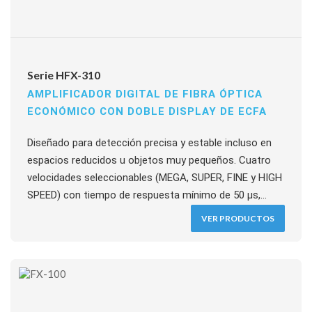
Serie HFX-310
AMPLIFICADOR DIGITAL DE FIBRA ÓPTICA
ECONÓMICO CON DOBLE DISPLAY DE ECFA
Diseñado para detección precisa y estable incluso en
espacios reducidos u objetos muy pequeños. Cuatro
velocidades seleccionables (MEGA, SUPER, FINE y HIGH
SPEED) con tiempo de respuesta mínimo de 50 µs,
permitiendo priorizar velocidad o estabilidad según la
VER PRODUCTOS
aplicación. LED rojo 650 nm, display digital, funciones de
temporización, modo LIGHT-ON / DARK-ON, salida NPN
o PNP hasta 100 mA, alimentación 12 a 24 VDC.