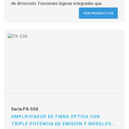
de detección. Funciones lógicas integradas que
eliminan la necesidad de control externo,
VER PRODUCTOS
autodiagnóstico, seguimiento de valor umbral y banco
de datos para hasta 8 configuraciones. Fiabilidad
incrementada un 75% respecto a modelos anteriores.
Doble display (verde y rojo), salida analógica o digital
con una o dos salidas.
Serie FX-550
AMPLIFICADOR DE FIBRA ÓPTICA CON
TRIPLE POTENCIA DE EMISIÓN Y MODELOS