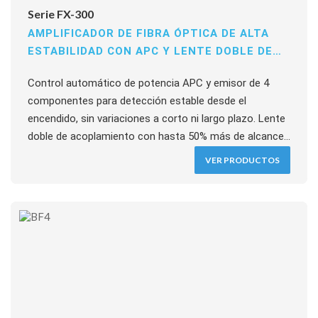
Serie FX-300
AMPLIFICADOR DE FIBRA ÓPTICA DE ALTA
ESTABILIDAD CON APC Y LENTE DOBLE DE
ACOPLAMIENTO
Control automático de potencia APC y emisor de 4
componentes para detección estable desde el
encendido, sin variaciones a corto ni largo plazo. Lente
doble de acoplamiento con hasta 50% más de alcance
en fibras finas. Operación con 2 botones (modo NAVI),
VER PRODUCTOS
display 4 dígitos, copia óptica y alimentación
encadenada de hasta 16 unidades. Respuesta 65 µs (35
µs alta velocidad), LED rojo/verde/azul/IR según
modelo.