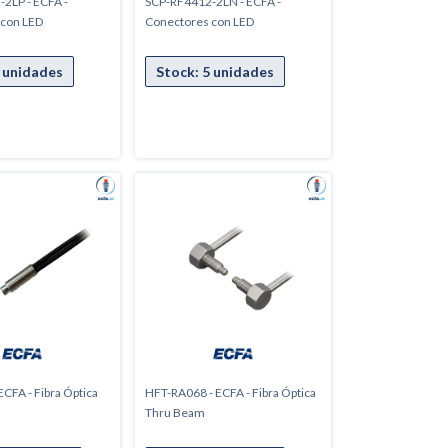
2LP - ECFA -
SCP-RF4412-2LN - ECFA -
 con LED
Conectores con LED
CFA - Fibra Óptica
HFT-RA068 - ECFA - Fibra Óptica
Thru Beam