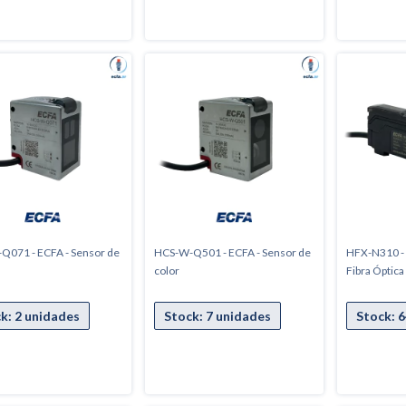
Q071 - ECFA - Sensor de
HCS-W-Q501 - ECFA - Sensor de
HFX-N310 - 
color
Fibra Óptica