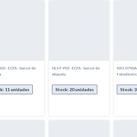
03 - ECFA - Sensor de
HLS-F-P03 - ECFA - Sensor de
NX5-D700A-E
a
etiqueta
Fotoeléctric