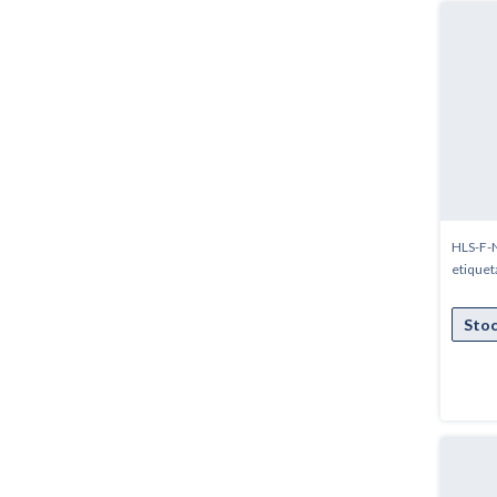
HLS-F-N
etiquet