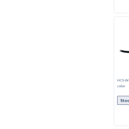
HCS-W-
color