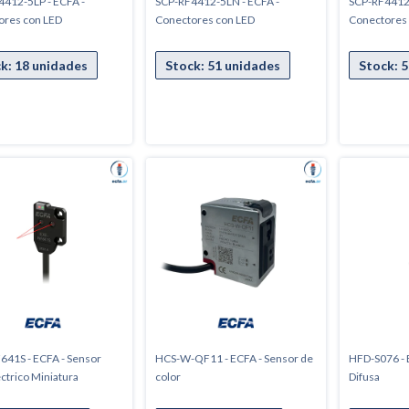
412-5LP - ECFA -
SCP-RF4412-5LN - ECFA -
SCP-RF4412-
ores con LED
Conectores con LED
Conectores
41S - ECFA - Sensor
HCS-W-QF11 - ECFA - Sensor de
HFD-S076 - E
ctrico Miniatura
color
Difusa