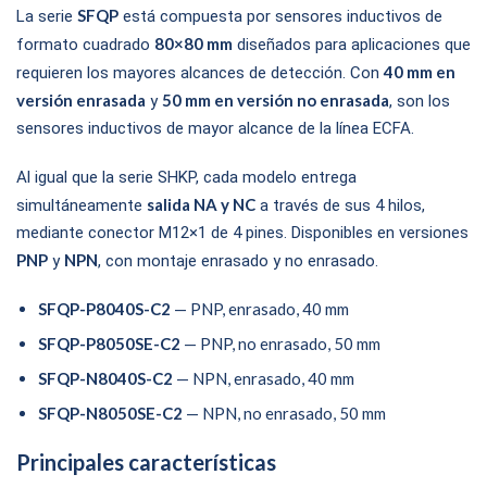
SFQP
La serie
está compuesta por sensores inductivos de
80×80 mm
formato cuadrado
diseñados para aplicaciones que
40 mm en
requieren los mayores alcances de detección. Con
versión enrasada
50 mm en versión no enrasada
y
, son los
sensores inductivos de mayor alcance de la línea ECFA.
Al igual que la serie SHKP, cada modelo entrega
salida NA y NC
simultáneamente
a través de sus 4 hilos,
mediante conector M12×1 de 4 pines. Disponibles en versiones
PNP
NPN
y
, con montaje enrasado y no enrasado.
SFQP-P8040S-C2
— PNP, enrasado, 40 mm
SFQP-P8050SE-C2
— PNP, no enrasado, 50 mm
SFQP-N8040S-C2
— NPN, enrasado, 40 mm
SFQP-N8050SE-C2
— NPN, no enrasado, 50 mm
Principales características